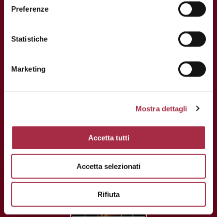
Via Ganaceto, 113 – 41121 Modena
Preferenze
Tel.: +39 059 208621
Fax: +39 059 208623
Statistiche
info@consorziobalsamico
Marketing
USt-Identifikationsnummer und
Steuernummer: 02163700368
Mostra dettagli
Accetta tutti
Accetta selezionati
AKTUELLE NEWS
Rifiuta