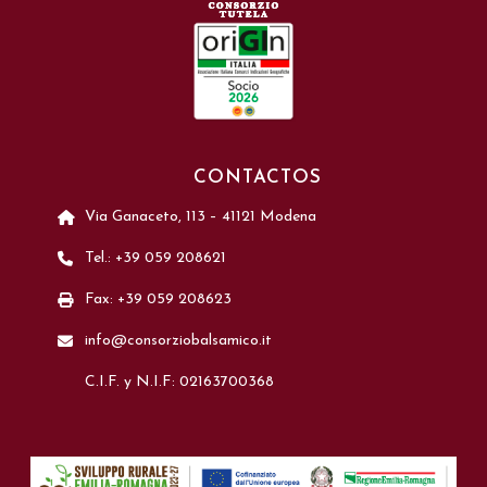
CONTACTOS
Via Ganaceto, 113 – 41121 Modena
Tel.: +39 059 208621
Fax: +39 059 208623
info@consorziobalsamico.it
C.I.F. y N.I.F: 02163700368