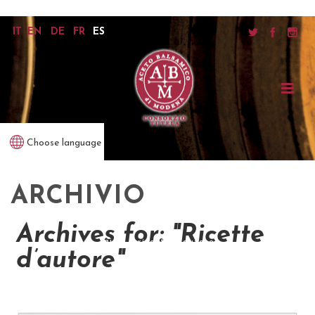
IT
EN
DE
FR
ES
Choose language
ARCHIVIO
Archives for: "Ricette
inicio
/
ricette d’autore
d’autore"