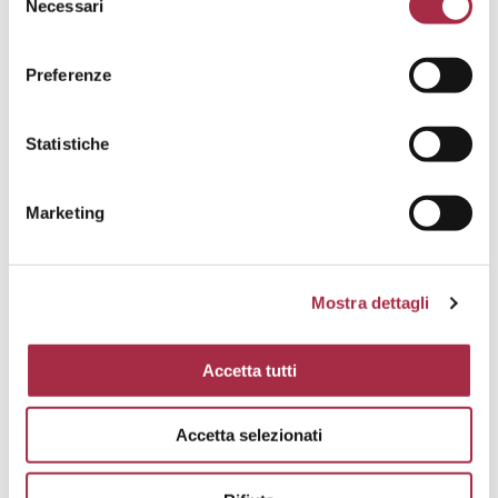
Necessari
Preferenze
Statistiche
Marketing
FILETE DE BUEY ANGUS CON PANCETA,
Mostra dettagli
RÚCULA Y ACETO BALSAMICO DI MODENA
IGP
PLATOS PRINCIPALES
,
RICETTE D’AUTORE
Accetta tutti
Accetta selezionati