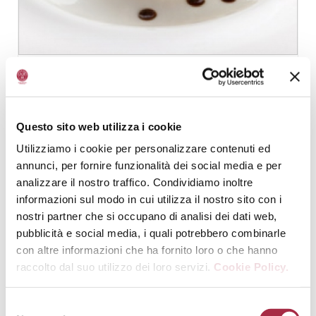
ARROZ CARNAROLI AL PARMIGIANO
REGGIANO DOP 24 MESES (EN TRES
MODOS) Y ACETO BALSAMICO DI MODENA
IGP
Questo sito web utilizza i cookie
PLATOS PRINCIPALES
,
RICETTE D’AUTORE
Utilizziamo i cookie per personalizzare contenuti ed
annunci, per fornire funzionalità dei social media e per
analizzare il nostro traffico. Condividiamo inoltre
informazioni sul modo in cui utilizza il nostro sito con i
nostri partner che si occupano di analisi dei dati web,
pubblicità e social media, i quali potrebbero combinarle
con altre informazioni che ha fornito loro o che hanno
raccolto dal suo utilizzo dei loro servizi.
Cookie Policy.