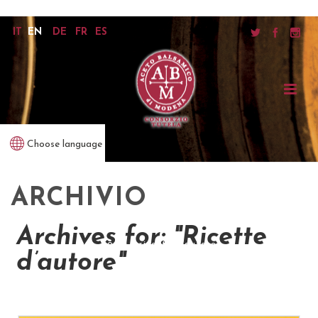
IT
EN
DE
FR
ES
Choose language
ARCHIVIO
Archives for: "Ricette
home
/
ricette d’autore
d’autore"