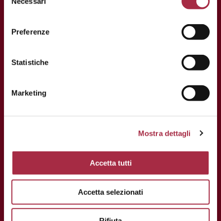
Necessari
Preferenze
Statistiche
CONTACTOS
Marketing
Via Ganaceto, 113 – 41121 Modena
Tel.: +39 059 208621
Fax: +39 059 208623
Mostra dettagli
info@consorziobalsamico.it
Accetta tutti
C.I.F. y N.I.F: 02163700368
Accetta selezionati
Rifiuta