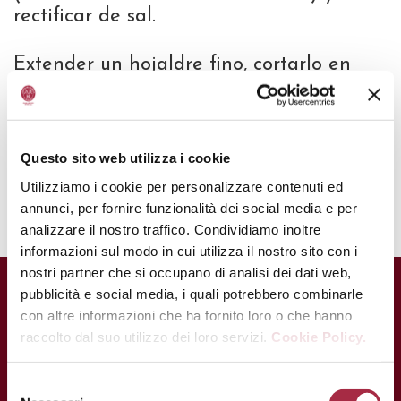
rectificar de sal.
Extender un hojaldre fino, cortarlo en
cuadrados, rellenar con el compuesto y
cerrar como raviolis. Freír tres wonton,
cocer al vapor otros tres y los otros tres
en el horno. Condimentar y adornar el
Questo sito web utilizza i cookie
plato con Vinagre Balsámico de Módena
Utilizziamo i cookie per personalizzare contenuti ed
(Aceto Balsamico di Modena IGP).
annunci, per fornire funzionalità dei social media e per
analizzare il nostro traffico. Condividiamo inoltre
informazioni sul modo in cui utilizza il nostro sito con i
nostri partner che si occupano di analisi dei dati web,
pubblicità e social media, i quali potrebbero combinarle
con altre informazioni che ha fornito loro o che hanno
raccolto dal suo utilizzo dei loro servizi.
Cookie Policy.