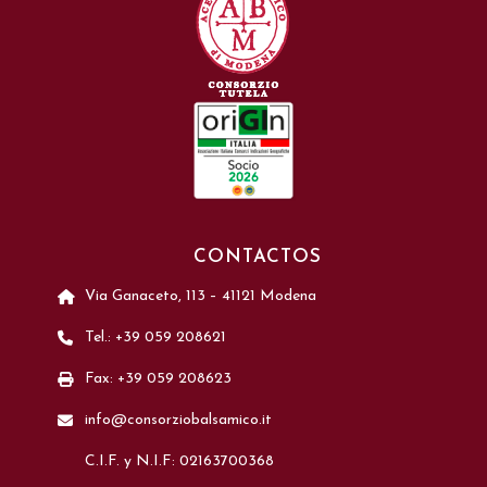
CONTACTOS
Via Ganaceto, 113 – 41121 Modena
Tel.: +39 059 208621
Fax: +39 059 208623
info@consorziobalsamico.it
C.I.F. y N.I.F: 02163700368