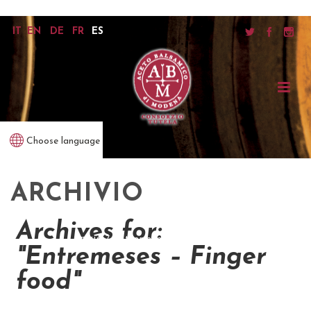
IT
EN
DE
FR
ES
Choose language
ARCHIVIO
Archives for:
inicio
/
entremeses – finger food
"Entremeses – Finger
food"