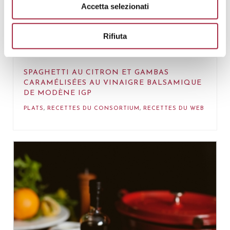
Accetta selezionati
Rifiuta
SPAGHETTI AU CITRON ET GAMBAS
CARAMÉLISÉES AU VINAIGRE BALSAMIQUE
DE MODÈNE IGP
PLATS
,
RECETTES DU CONSORTIUM
,
RECETTES DU WEB