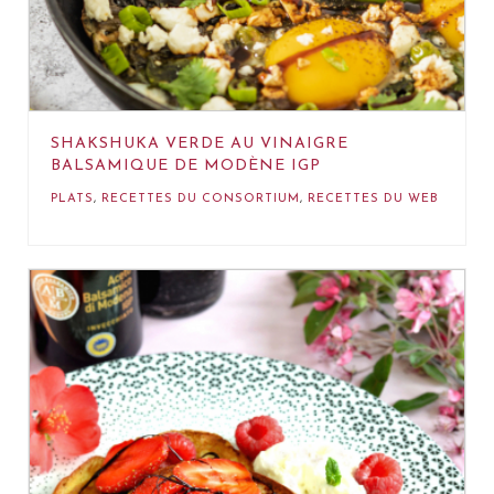
SHAKSHUKA VERDE AU VINAIGRE
BALSAMIQUE DE MODÈNE IGP
PLATS
,
RECETTES DU CONSORTIUM
,
RECETTES DU WEB