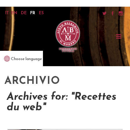
IT
EN
DE
FR
ES
Choose language
ARCHIVIO
Archives for: "Recettes
accueil
/ (page 2)
recettes du web
du web"