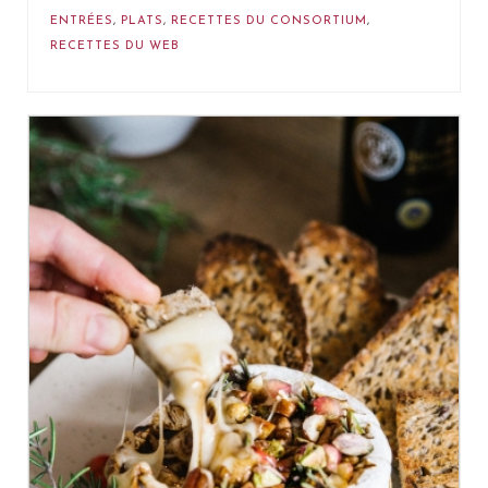
ENTRÉES
,
PLATS
,
RECETTES DU CONSORTIUM
,
RECETTES DU WEB