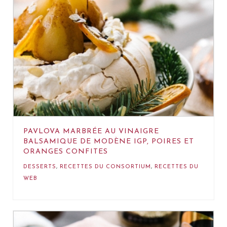
PAVLOVA MARBRÉE AU VINAIGRE
BALSAMIQUE DE MODÈNE IGP, POIRES ET
ORANGES CONFITES
DESSERTS
,
RECETTES DU CONSORTIUM
,
RECETTES DU
WEB