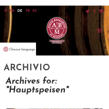
IT
EN
DE
FR
ES
Choose language
ARCHIVIO
Archives for:
startseite
/
hauptspeisen
"Hauptspeisen"