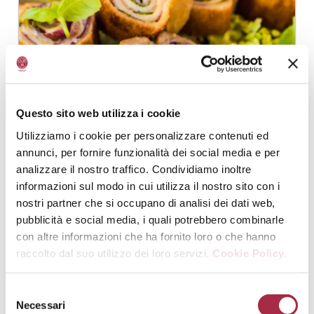
Questo sito web utilizza i cookie
Utilizziamo i cookie per personalizzare contenuti ed
annunci, per fornire funzionalità dei social media e per
GEBACKENE TRAMEZZINI GEFÜLLT MIT
ACETO BALSAMICO DI MODENA G. G. A.
analizzare il nostro traffico. Condividiamo inoltre
MAYONNAISE
informazioni sul modo in cui utilizza il nostro sito con i
nostri partner che si occupano di analisi dei dati web,
HAUPTSPEISEN
,
VON DER EINFACHHEIT DER REZEPTE
pubblicità e social media, i quali potrebbero combinarle
con altre informazioni che ha fornito loro o che hanno
raccolto dal suo utilizzo dei loro servizi.
Cookie Policy.
Necessari